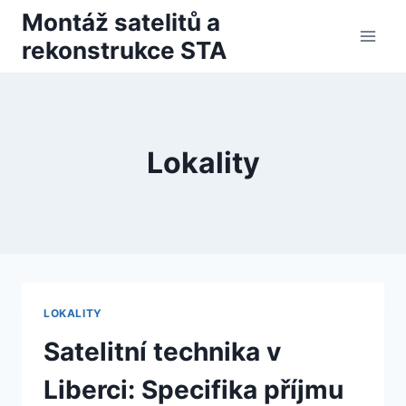
Přeskočit
Montáž satelitů a
na
rekonstrukce STA
obsah
Lokality
LOKALITY
Satelitní technika v
Liberci: Specifika příjmu