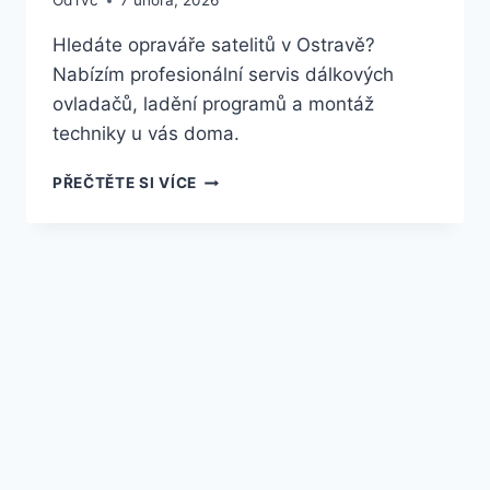
Od
rvc
7 února, 2026
Hledáte opraváře satelitů v Ostravě?
Nabízím profesionální servis dálkových
ovladačů, ladění programů a montáž
techniky u vás doma.
SERVIS
PŘEČTĚTE SI VÍCE
SATELITŮ
V
OSTRAVĚ:
OPRAVY
A
PRODEJ
OVLADAČŮ