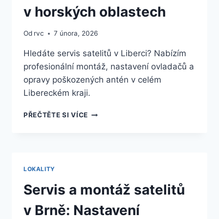
v horských oblastech
Od
rvc
7 února, 2026
Hledáte servis satelitů v Liberci? Nabízím
profesionální montáž, nastavení ovladačů a
opravy poškozených antén v celém
Libereckém kraji.
SATELITNÍ
PŘEČTĚTE SI VÍCE
TECHNIKA
V
LIBERCI:
SPECIFIKA
PŘÍJMU
LOKALITY
V
HORSKÝCH
Servis a montáž satelitů
OBLASTECH
v Brně: Nastavení