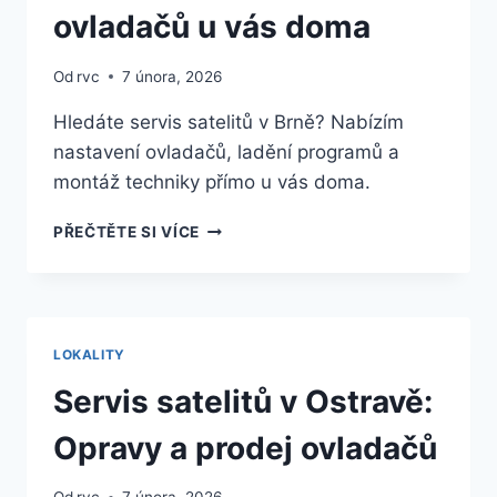
ovladačů u vás doma
Od
rvc
7 února, 2026
Hledáte servis satelitů v Brně? Nabízím
nastavení ovladačů, ladění programů a
montáž techniky přímo u vás doma.
SERVIS
PŘEČTĚTE SI VÍCE
A
MONTÁŽ
SATELITŮ
V
BRNĚ:
LOKALITY
NASTAVENÍ
OVLADAČŮ
Servis satelitů v Ostravě:
U
VÁS
Opravy a prodej ovladačů
DOMA