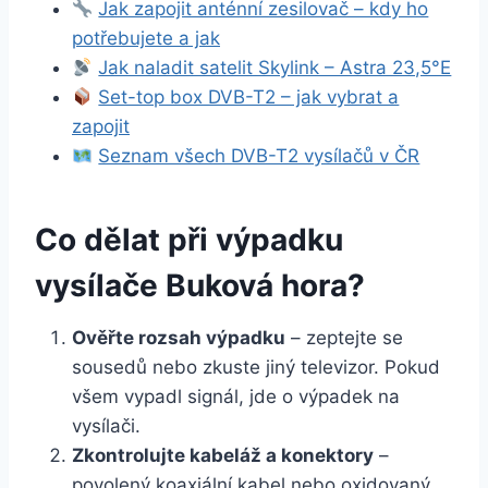
Jak zapojit anténní zesilovač – kdy ho
potřebujete a jak
Jak naladit satelit Skylink – Astra 23,5°E
Set-top box DVB-T2 – jak vybrat a
zapojit
Seznam všech DVB-T2 vysílačů v ČR
Co dělat při výpadku
vysílače Buková hora?
Ověřte rozsah výpadku
– zeptejte se
sousedů nebo zkuste jiný televizor. Pokud
všem vypadl signál, jde o výpadek na
vysílači.
Zkontrolujte kabeláž a konektory
–
povolený koaxiální kabel nebo oxidovaný