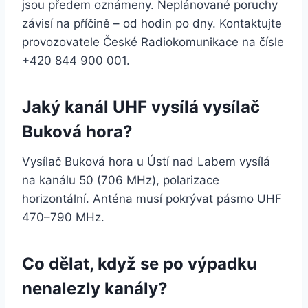
jsou předem oznámeny. Neplánované poruchy
závisí na příčině – od hodin po dny. Kontaktujte
provozovatele České Radiokomunikace na čísle
+420 844 900 001.
Jaký kanál UHF vysílá vysílač
Buková hora?
Vysílač Buková hora u Ústí nad Labem vysílá
na kanálu 50 (706 MHz), polarizace
horizontální. Anténa musí pokrývat pásmo UHF
470–790 MHz.
Co dělat, když se po výpadku
nenalezly kanály?