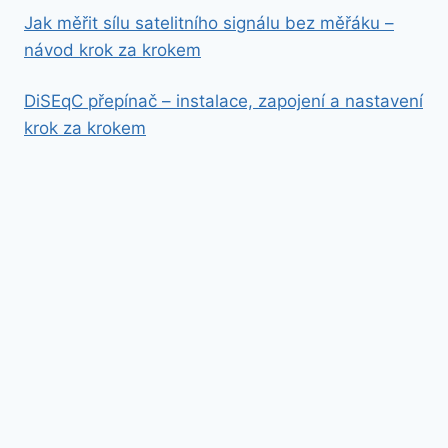
Jak měřit sílu satelitního signálu bez měřáku –
návod krok za krokem
DiSEqC přepínač – instalace, zapojení a nastavení
krok za krokem