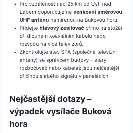
Pro vzdálenost nad 25 km od Ústí nad
Labem doporučujeme
venkovní směrovou
UHF anténu
namířenou na Bukovou horu.
Přidejte
hlavový zesilovač
přímo na stožár
při dlouhém koaxiálním kabelu nebo
rozvodu na více televizorů.
Zkontrolujte stav STA (společné televizní
antény) se správcem budovy – starý
rozbočovač nebo kabeláž jsou nejčastější
příčinou slabého signálu v panelácích.
Nejčastější dotazy –
výpadek vysílače Buková
hora