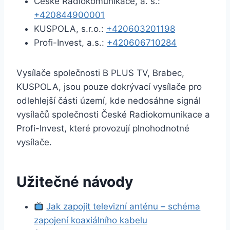
České Radiokomunikace, a. s.:
+420844900001
KUSPOLA, s.r.o.:
+420603201198
Profi-Invest, a.s.:
+420606710284
Vysílače společnosti B PLUS TV, Brabec,
KUSPOLA, jsou pouze dokrývací vysílače pro
odlehlejší části území, kde nedosáhne signál
vysílačů společnosti České Radiokomunikace a
Profi-Invest, které provozují plnohodnotné
vysílače.
Užitečné návody
Jak zapojit televizní anténu – schéma
zapojení koaxiálního kabelu