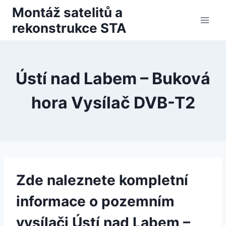
Přeskočit
Montáž satelitů a
na
rekonstrukce STA
obsah
Ústí nad Labem – Buková
hora Vysílač DVB-T2
Zde naleznete kompletní
informace o pozemním
vysílači Ústí nad Labem –