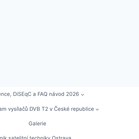
ekvence, DiSEqC a FAQ návod 2026
m vysílačů DVB T2 v České republice
Galerie
ik satelitní techniky Ostrava