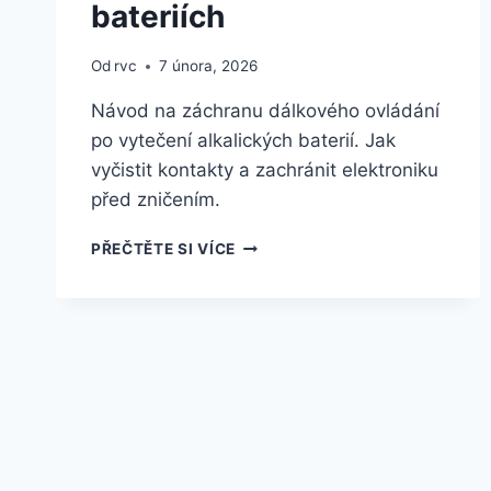
bateriích
Od
rvc
7 února, 2026
Návod na záchranu dálkového ovládání
po vytečení alkalických baterií. Jak
vyčistit kontakty a zachránit elektroniku
před zničením.
JAK
PŘEČTĚTE SI VÍCE
VYČISTIT
KONTAKTY
OVLADAČE
PO
VYTEKLÝCH
BATERIÍCH