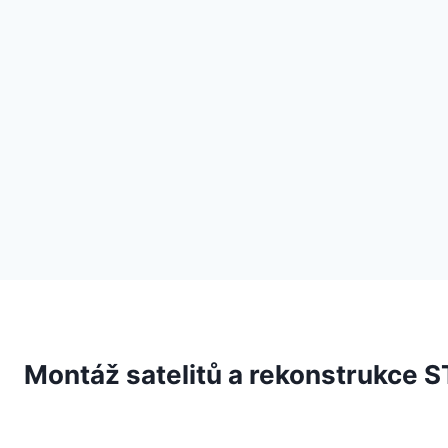
Přeskočit
na
obsah
Montáž satelitů a rekonstrukce 