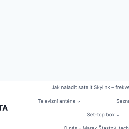
Jak naladit satelit Skylink – fr
Televizní anténa
Sezna
STA
Set-top box
O nás – Marek Štastný, techn