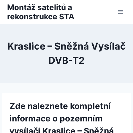
Přeskočit
Montáž satelitů a
na
rekonstrukce STA
obsah
Kraslice – Sněžná Vysílač
DVB-T2
Zde naleznete kompletní
informace o pozemním
vysílači Kraslice – Sněžná