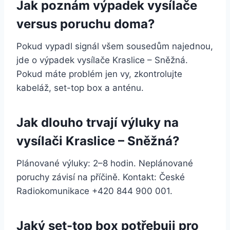
Jak poznám výpadek vysílače
versus poruchu doma?
Pokud vypadl signál všem sousedům najednou,
jde o výpadek vysílače Kraslice – Sněžná.
Pokud máte problém jen vy, zkontrolujte
kabeláž, set-top box a anténu.
Jak dlouho trvají výluky na
vysílači Kraslice – Sněžná?
Plánované výluky: 2–8 hodin. Neplánované
poruchy závisí na příčině. Kontakt: České
Radiokomunikace +420 844 900 001.
Jaký set-top box potřebuji pro