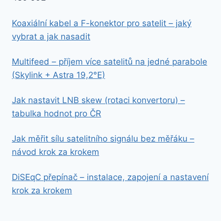
Koaxiální kabel a F-konektor pro satelit – jaký
vybrat a jak nasadit
Multifeed – příjem více satelitů na jedné parabole
(Skylink + Astra 19,2°E)
Jak nastavit LNB skew (rotaci konvertoru) –
tabulka hodnot pro ČR
Jak měřit sílu satelitního signálu bez měřáku –
návod krok za krokem
DiSEqC přepínač – instalace, zapojení a nastavení
krok za krokem