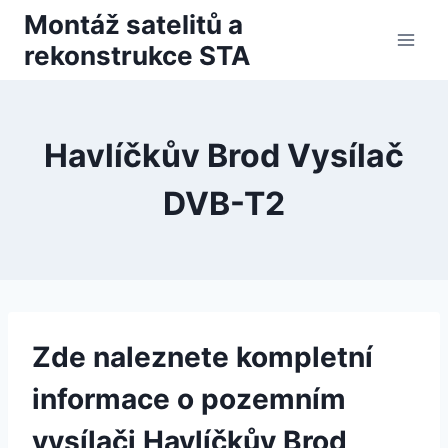
Přeskočit
Montáž satelitů a
na
rekonstrukce STA
obsah
Havlíčkův Brod Vysílač
DVB-T2
Zde naleznete kompletní
informace o pozemním
vysílači Havlíčkův Brod