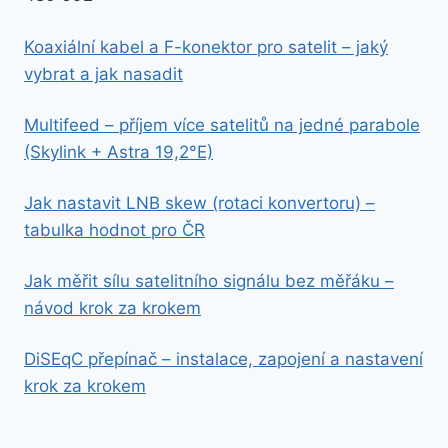
Koaxiální kabel a F-konektor pro satelit – jaký
vybrat a jak nasadit
Multifeed – příjem více satelitů na jedné parabole
(Skylink + Astra 19,2°E)
Jak nastavit LNB skew (rotaci konvertoru) –
tabulka hodnot pro ČR
Jak měřit sílu satelitního signálu bez měřáku –
návod krok za krokem
DiSEqC přepínač – instalace, zapojení a nastavení
krok za krokem