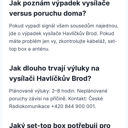
Jak poznám výpadek vysílače
versus poruchu doma?
Pokud vypadl signál všem sousedům najednou,
jde o výpadek vysílače Havlíčkův Brod. Pokud
máte problém jen vy, zkontrolujte kabeláž, set-
top box a anténu.
Jak dlouho trvají výluky na
vysílači Havlíčkův Brod?
Plánované výluky: 2–8 hodin. Neplánované
poruchy závisí na příčině. Kontakt: České
Radiokomunikace +420 844 900 001.
Jaký set-top box potřebuji pro