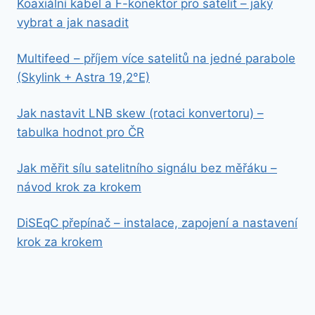
Koaxiální kabel a F-konektor pro satelit – jaký
vybrat a jak nasadit
Multifeed – příjem více satelitů na jedné parabole
(Skylink + Astra 19,2°E)
Jak nastavit LNB skew (rotaci konvertoru) –
tabulka hodnot pro ČR
Jak měřit sílu satelitního signálu bez měřáku –
návod krok za krokem
DiSEqC přepínač – instalace, zapojení a nastavení
krok za krokem