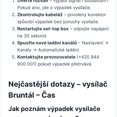
Ověřte rozsah
– vypadl signál i sousedům?
Pokud ano, jde o výpadek vysílače.
Zkontrolujte kabeláž
– povolený konektor
způsobí výpadek bez poruchy vysílače.
Restartujte set-top box
– odpojte napájení
na 30 sekund.
Spusťte nové ladění kanálů
– Nastavení →
Kanály → Automatické ladění.
Kontaktujte provozovatele
(+420 844
900 001) pokud výpadek přetrvává.
Nejčastější dotazy – vysílač
Bruntál – Čas
Jak poznám výpadek vysílače