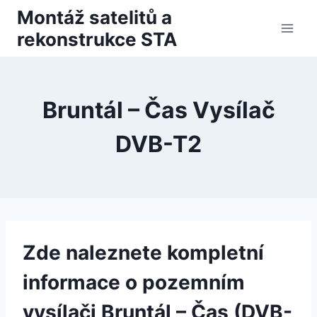
Přeskočit
Montáž satelitů a
na
rekonstrukce STA
obsah
Bruntál – Čas Vysílač
DVB-T2
Zde naleznete kompletní
informace o pozemním
vysílači Bruntál – Čas (DVB-